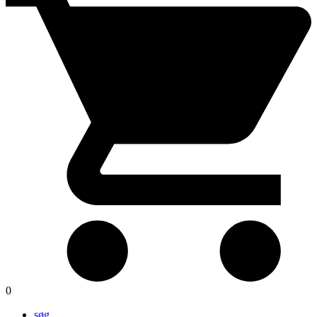
0
søg